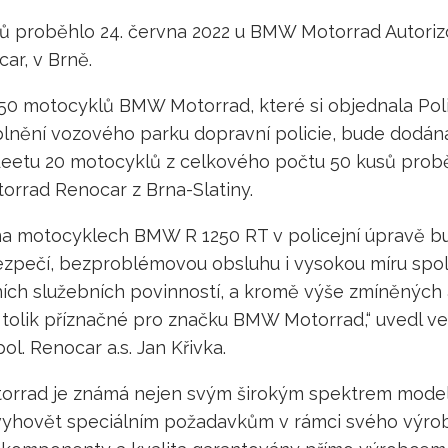
ů proběhlo 24. června 2022 u BMW Motorrad Autori
ar, v Brně.
0 motocyklů BMW Motorrad, které si objednala Pol
lnění vozového parku dopravní policie, bude dodána
fleetu 20 motocyklů z celkového počtu 50 kusů probě
rrad Renocar z Brna-Slatiny.
i na motocyklech BMW R 1250 RT v policejní úpravě b
zpečí, bezproblémovou obsluhu i vysokou míru spole
ch služebních povinností, a kromě výše zmíněných a
– tolik příznačné pro značku BMW Motorrad,“ uvedl v
. Renocar a.s. Jan Křivka.
rrad je známá nejen svým širokým spektrem modelů
vyhovět speciálním požadavkům v rámci svého výro