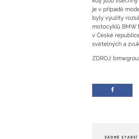
kdy jsou všechny
je v případě mode
byly využity roz
motocyklů BMW Mo
v České republice
světelných a zvuk
ZDROJ: bmwgrou
ŽÁDNÉ STARŠÍ