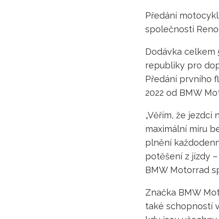
Předání motocykl
společnosti Renoc
Dodávka celkem 5
republiky pro dop
Předání prvního 
2022 od BMW Moto
„Věřím, že jezdc
maximální míru be
plnění každodenní
potěšení z jízdy 
BMW Motorrad spol
Značka BMW Moto
také schopností 