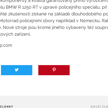
 komponenty a kvalita garantovány přímo výrobcem.
lu BMW R 1250 RT v úpravě policejního speciálu, při
sáhlé zkušenosti získané na základě dlouhodobého po
torrad policejními sbory například v Německu, Rak
. Nové stroje jsou kromě jiného vybaveny též soupr
ových zařízení.
p.com
 ČLÁNKY
DALŠÍ ČL