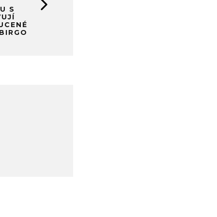
U S
UJÍ
UCENÉ
 BIRGO