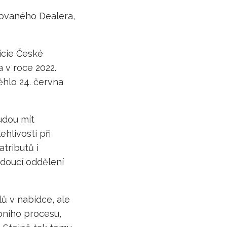
zovaného Dealera,
icie České
 v roce 2022.
hlo 24. června
udou mít
hlivosti při
tributů i
edoucí oddělení
 v nabídce, ale
bního procesu,