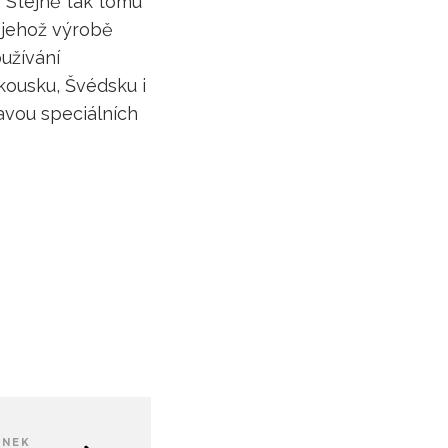
 Stejně tak tomu
 jehož výrobě
užívání
ousku, Švédsku i
avou speciálních
ÁNEK